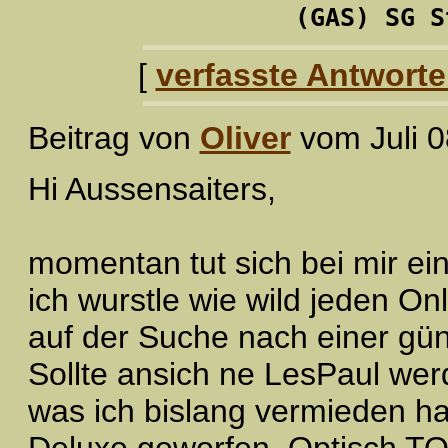
(GAS) SG S
[
verfasste Antwort
Beitrag von
Oliver
vom Juli 0
Hi Aussensaiters,
momentan tut sich bei mir ei
ich wurstle wie wild jeden 
auf der Suche nach einer gün
Sollte ansich ne LesPaul we
was ich bislang vermieden h
Deluxe geworfen. Optisch TO