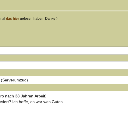
nmal
das hier
gelesen haben. Danke.)