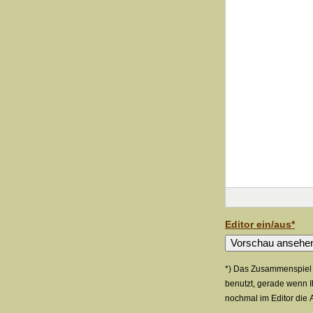
Editor ein/aus*
*) Das Zusammenspiel z
benutzt, gerade wenn I
nochmal im Editor die 