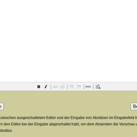
wischen ausgeschaltetem Editor und der Eingabe von Absätzen im Eingabefeld hat 
hr den Editor bei der Eingabe abgeschaltet habt, vor dem Absenden die Vorschau un
Absätze.