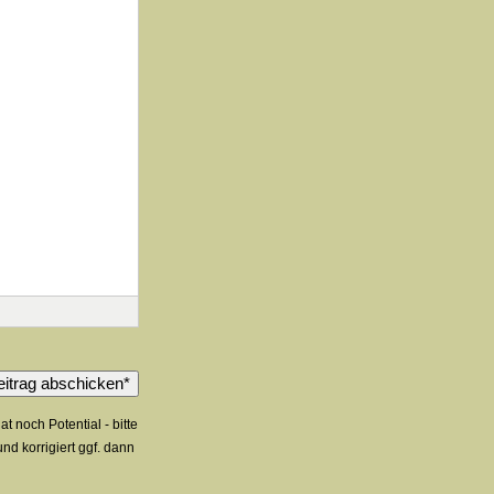
noch Potential - bitte
d korrigiert ggf. dann