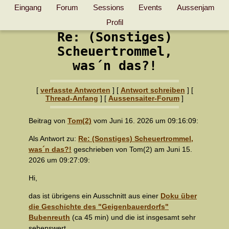
Eingang
Forum
Sessions
Events
Aussenjam
Profil
Re: (Sonstiges)
Scheuertrommel,
was´n das?!
[
verfasste Antworten
] [
Antwort schreiben
] [
Thread-Anfang
] [
Aussensaiter-Forum
]
Beitrag von
Tom(2)
vom Juni 16. 2026 um 09:16:09:
Als Antwort zu:
Re: (Sonstiges) Scheuertrommel,
was´n das?!
geschrieben von Tom(2) am Juni 15.
2026 um 09:27:09:
Hi,
das ist übrigens ein Ausschnitt aus einer
Doku über
die Geschichte des "Geigenbauerdorfs"
Bubenreuth
(ca 45 min) und die ist insgesamt sehr
sehenswert.