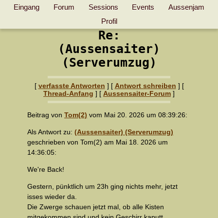
Eingang
Forum
Sessions
Events
Aussenjam
Profil
Re:
(Aussensaiter)
(Serverumzug)
[
verfasste Antworten
] [
Antwort schreiben
] [
Thread-Anfang
] [
Aussensaiter-Forum
]
Beitrag von
Tom(2)
vom Mai 20. 2026 um 08:39:26:
Als Antwort zu:
(Aussensaiter) (Serverumzug)
geschrieben von Tom(2) am Mai 18. 2026 um
14:36:05:
We're Back!
Gestern, pünktlich um 23h ging nichts mehr, jetzt
isses wieder da.
Die Zwerge schauen jetzt mal, ob alle Kisten
mitgekommen sind und kein Geschirr kaputt