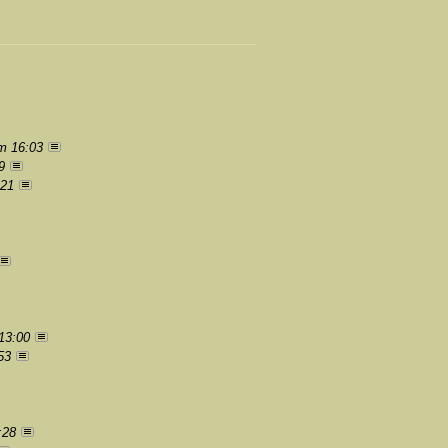
um 16:03
9
:21
13:00
53
:28