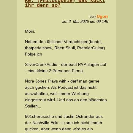
Re: (Philosophie) Was kuckt
ihr denn so?
Ugorr
von
am 8. Mai 2026 um 09:14h
Moin.
Neben den üblichen Verdächtigen(beato,
thatpedalshow, Rhett Shull, PremierGuitar)
Folge ich
SilverCreekAudio - der baut PA Anlagen auf
- eine kleine 2 Personen Firma.
Nora Jones Plays with - darf man gerne
auch gucken. Als Podcast ist das nicht
auszuhalten, weil immer Werbung
eingestreut wird. Und das an den blödesten
Stellen...
501chorusecho und Justin Ostrander aus
der Nashville Ecke - kann ich nicht immer
gucken, aber wenn dann wird es ein