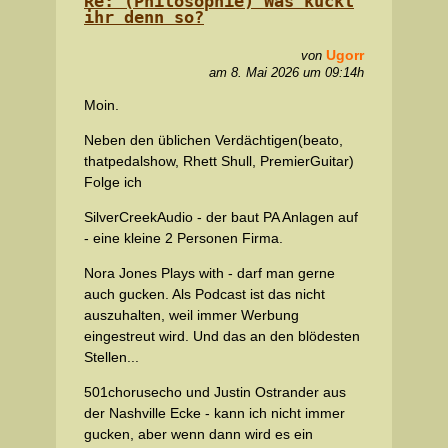
Re: (Philosophie) Was kuckt
ihr denn so?
Ugorr
von
am 8. Mai 2026 um 09:14h
Moin.
Neben den üblichen Verdächtigen(beato,
thatpedalshow, Rhett Shull, PremierGuitar)
Folge ich
SilverCreekAudio - der baut PA Anlagen auf
- eine kleine 2 Personen Firma.
Nora Jones Plays with - darf man gerne
auch gucken. Als Podcast ist das nicht
auszuhalten, weil immer Werbung
eingestreut wird. Und das an den blödesten
Stellen...
501chorusecho und Justin Ostrander aus
der Nashville Ecke - kann ich nicht immer
gucken, aber wenn dann wird es ein