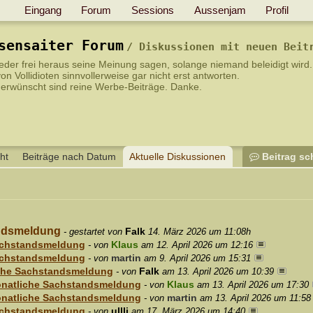
Eingang
Forum
Sessions
Aussenjam
Profil
sensaiter Forum
Diskussionen mit neuen Beit
 jeder frei heraus seine Meinung sagen, solange niemand beleidigt wird
on Vollidioten sinnvollerweise gar nicht erst antworten
.
erwünscht sind reine Werbe-Beiträge. Danke.
ht
Beiträge nach Datum
Aktuelle Diskussionen
Beitrag sc
andsmeldung
Falk
- gestartet von
14. März 2026 um 11:08h
Sachstandsmeldung
Klaus
- von
am 12. April 2026 um 12:16
Sachstandsmeldung
martin
- von
am 9. April 2026 um 15:31
iche Sachstandsmeldung
Falk
- von
am 13. April 2026 um 10:39
onatliche Sachstandsmeldung
Klaus
- von
am 13. April 2026 um 17:30
onatliche Sachstandsmeldung
martin
- von
am 13. April 2026 um 11:58
Sachstandsmeldung
ullli
- von
am 17. März 2026 um 14:40