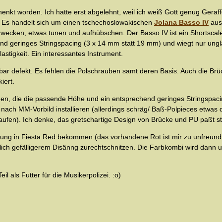
enkt worden. Ich hatte erst abgelehnt, weil ich weiß Gott genug Geraf
. Es handelt sich um einen tschechoslowakischen
Jolana Basso IV
aus 
wecken, etwas tunen und aufhübschen. Der Basso IV ist ein Shortscal
d geringes Stringspacing (3 x 14 mm statt 19 mm) und wiegt nur ungla
astigkeit. Ein interessantes Instrument.
ar defekt. Es fehlen die Polschrauben samt deren Basis. Auch die Brüc
iert.
n, die die passende Höhe und ein entsprechend geringes Stringspacin
nach MM-Vorbild installieren (allerdings schräg/ Baß-Polpieces etwas d
aufen). Ich denke, das gretschartige Design von Brücke und PU paßt sti
ung in Fiesta Red bekommen (das vorhandene Rot ist mir zu unfreundli
tlich gefälligerem Disänng zurechtschnitzen. Die Farbkombi wird dann
l als Futter für die Musikerpolizei. :o)