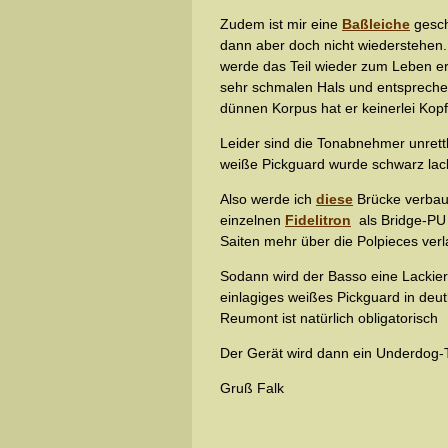
Zudem ist mir eine
Baßleiche
gesch
dann aber doch nicht wiederstehen
werde das Teil wieder zum Leben er
sehr schmalen Hals und entsprechen
dünnen Korpus hat er keinerlei Kopfl
Leider sind die Tonabnehmer unrettb
weiße Pickguard wurde schwarz lack
Also werde ich
diese
Brücke verbaue
einzelnen
Fidelitron
als Bridge-PU 
Saiten mehr über die Polpieces verl
Sodann wird der Basso eine Lackier
einlagiges weißes Pickguard in deu
Reumont ist natürlich obligatorisch
Der Gerät wird dann ein Underdog-Tei
Gruß Falk