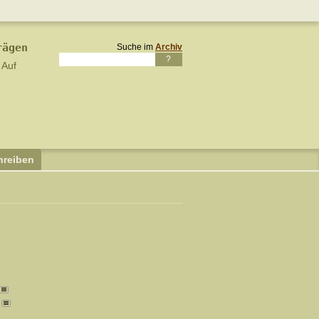
rägen
Suche im
Archiv
.
Auf
hreiben