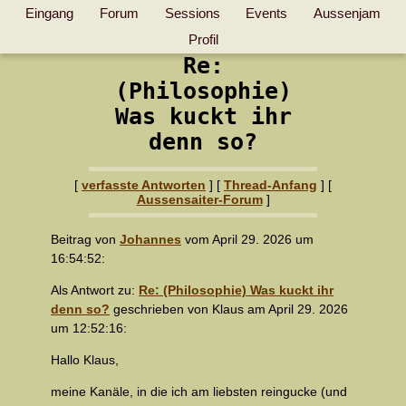
Eingang
Forum
Sessions
Events
Aussenjam
Profil
Re:
(Philosophie)
Was kuckt ihr
denn so?
[
verfasste Antworten
]
[
Thread-Anfang
] [
Aussensaiter-Forum
]
Beitrag von
Johannes
vom April 29. 2026 um
16:54:52:
Als Antwort zu:
Re: (Philosophie) Was kuckt ihr
denn so?
geschrieben von Klaus am April 29. 2026
um 12:52:16:
Hallo Klaus,
meine Kanäle, in die ich am liebsten reingucke (und