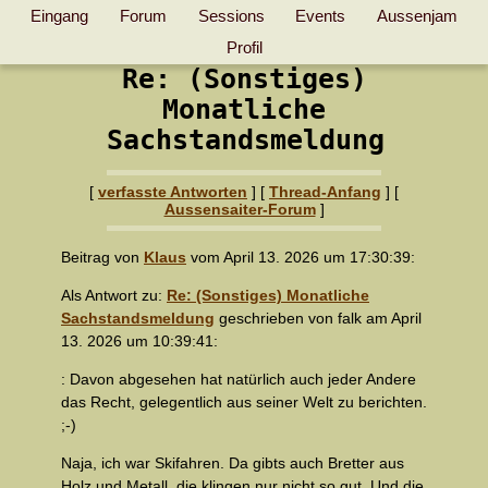
Eingang
Forum
Sessions
Events
Aussenjam
Profil
Re: (Sonstiges)
Monatliche
Sachstandsmeldung
[
verfasste Antworten
]
[
Thread-Anfang
] [
Aussensaiter-Forum
]
Beitrag von
Klaus
vom April 13. 2026 um 17:30:39:
Als Antwort zu:
Re: (Sonstiges) Monatliche
Sachstandsmeldung
geschrieben von falk am April
13. 2026 um 10:39:41:
: Davon abgesehen hat natürlich auch jeder Andere
das Recht, gelegentlich aus seiner Welt zu berichten.
;-)
Naja, ich war Skifahren. Da gibts auch Bretter aus
Holz und Metall, die klingen nur nicht so gut. Und die